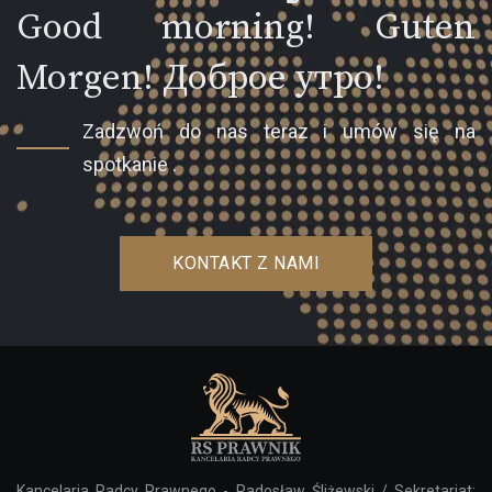
Good morning! Guten
Morgen! Доброе утро!
Zadzwoń do nas teraz i umów się na
spotkanie .
KONTAKT Z NAMI
Kancelaria Radcy Prawnego - Radosław Śliżewski / Sekretariat: