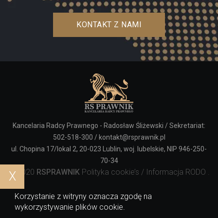
KONTAKT Z NAMI
Kancelaria Radcy Prawnego - Radosław Śliżewski / Sekretariat:
502-518-300
/
kontakt@rsprawnik.pl
ul. Chopina 17/lokal 2, 20-023 Lublin, woj. lubelskie, NIP 946-250-
70-34
© 2020
RSPRAWNIK
Polityka cookie’s
/
Informacja RODO
.
X
Realizacja:
Korzystanie z witryny oznacza zgodę na
wykorzystywanie plików cookie.
Odwiedź nas na: