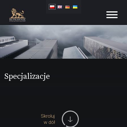
Specjalizacje
Skroluj
w dół