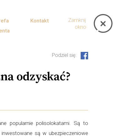
Zamknij
refa
Kontakt
okno
ienta
Podziel się:
żna odzyskać?
ne popularnie polisolokatami. Są to
ne) inwestowane są w ubezpieczeniowe