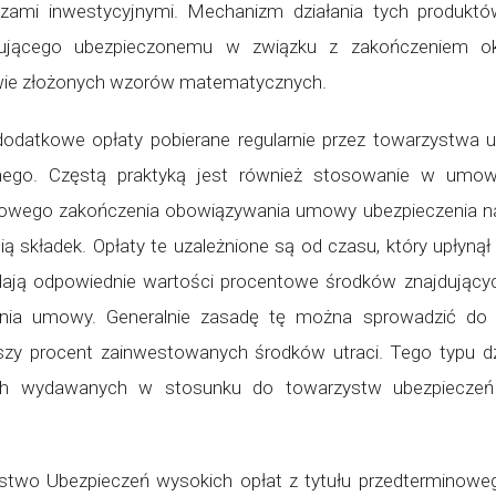
szami inwestycyjnymi. Mechanizm działania tych produktó
gującego ubezpieczonemu w związku z zakończeniem ok
awie złożonych wzorów matematycznych.
dodatkowe opłaty pobierane regularnie przez towarzystwa
ego. Częstą praktyką jest również stosowanie w umowac
nowego zakończenia obowiązywania umowy ubezpieczenia na
ią składek. Opłaty te uzależnione są od czasu, który upłyną
ją odpowiednie wartości procentowe środków znajdującyc
a umowy. Generalnie zasadę tę można sprowadzić do st
szy procent zainwestowanych środków utraci. Tego typu dz
ch wydawanych w stosunku do towarzystw ubezpieczeń 
stwo Ubezpieczeń wysokich opłat z tytułu przedterminow